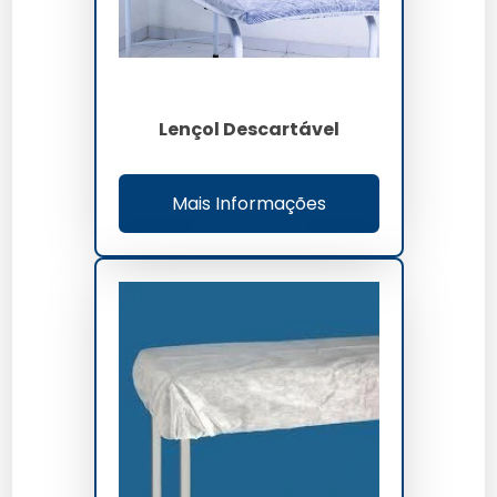
150 unid/min
THROUGHPUT
acima 82 por cento
OEE
Lençol Descartável
Mais Informações