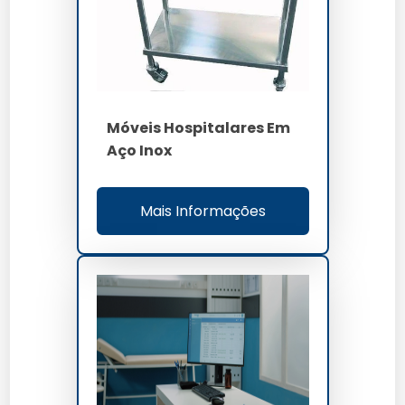
acima 40.000 h
MTBF
acima 85 por cento
OEE
Móveis Hospitalares Em
Aço Inox
Mais Informações